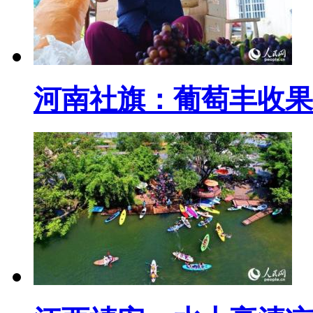
河南社旗：葡萄丰收果