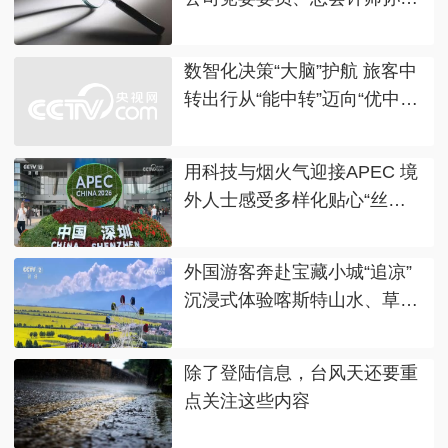
伟接受纪律审查和监察调查
数智化决策“大脑”护航 旅客中
转出行从“能中转”迈向“优中
转”
用科技与烟火气迎接APEC 境
外人士感受多样化贴心“丝
滑”体验
外国游客奔赴宝藏小城“追凉”
沉浸式体验喀斯特山水、草原
森林、滨海湿地
除了登陆信息，台风天还要重
点关注这些内容