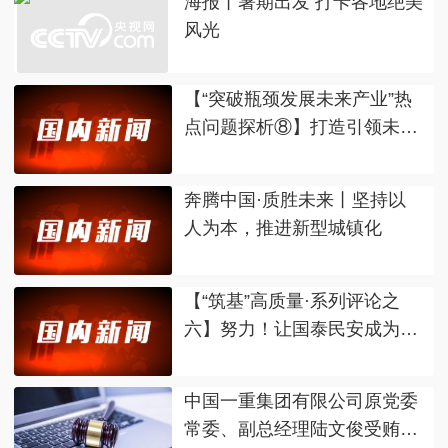
海报丨暑期出发 打卡各地绝美
风光
【“突破瓶颈发展未来产业”热
点问题探析⑧】打造引领未来
发展的强劲引擎
奔腾中国·质胜未来丨坚持以
人为本，推进新型城镇化
【“筑基”高质量·系列评论之
六】努力！让国泰民安成为永
世盛景
中国一重集团有限公司原党委
常委、副总经理陆文俊受贿案