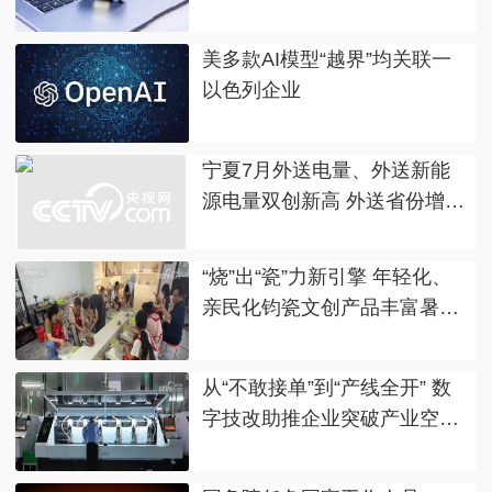
一审宣判
美多款AI模型“越界”均关联一
以色列企业
宁夏7月外送电量、外送新能
源电量双创新高 外送省份增至
23个
“烧”出“瓷”力新引擎 年轻化、
亲民化钧瓷文创产品丰富暑期
文旅消费产业链
从“不敢接单”到“产线全开” 数
字技改助推企业突破产业空间
瓶颈发展“加速跑”