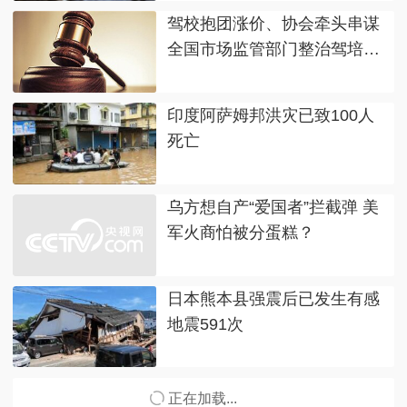
驾校抱团涨价、协会牵头串谋
全国市场监管部门整治驾培垄
断
印度阿萨姆邦洪灾已致100人
死亡
乌方想自产“爱国者”拦截弹 美
军火商怕被分蛋糕？
日本熊本县强震后已发生有感
地震591次
正在加载...